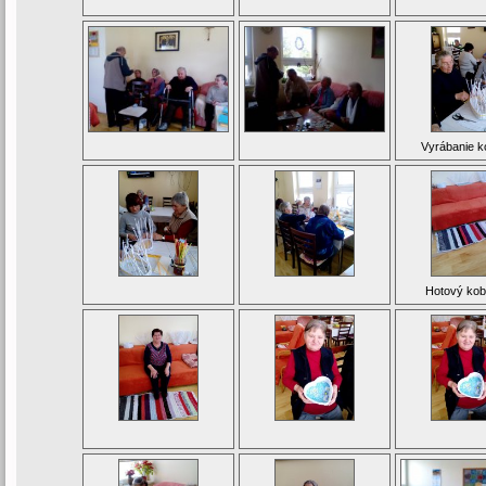
Vyrábanie k
Hotový kob