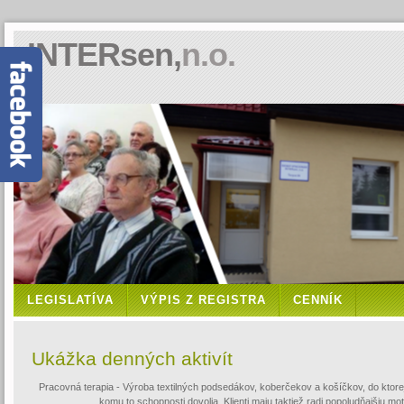
INTERsen,
n.o.
LEGISLATÍVA
VÝPIS Z REGISTRA
CENNÍK
Ukážka denných aktivít
Pracovná terapia - Výroba textilných podsedákov, koberčekov a košíčkov, do ktore
komu to schopnosti dovolia. Klienti maju taktiež radi popoludňajšiu motl