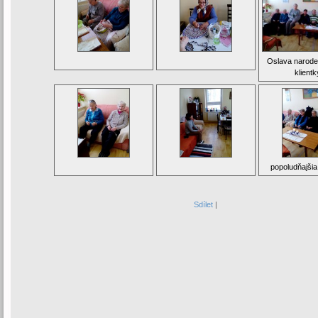
Oslava narode
klientk
popoludňajšia
Sdílet
|